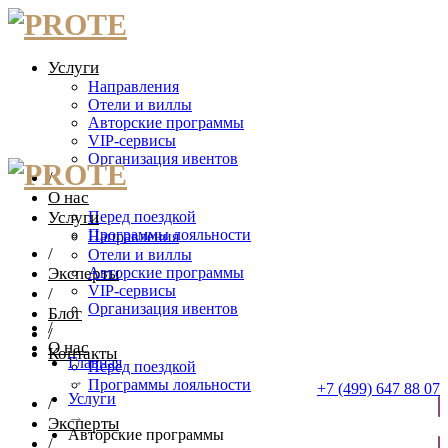
Услуги
Направления
Отели и виллы
Авторские программы
VIP-сервисы
Организация ивентов
/
О нас
Услуги
Перед поездкой
Программы лояльности
Направления
/
Отели и виллы
Эксперты
Авторские программы
VIP-сервисы
/
Организация ивентов
Блог
/
/
О нас
Контакты
Главная
Перед поездкой
→
Программы лояльности
+7 (499) 647 88 07
Услуги
/
→
Эксперты
ОТПРАВИТЬ ЗАЯВКУ
Авторские программы
/