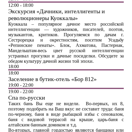
12:00 - 18:00
Экскурсия «Дачники, интеллигенты и
революционеры Куоккалы»
Куоккала – популярное дачное место российской
интеллигенции — художников, писателей, поэтов,
музыкантов, критиков. Прогуляемся по дачам г.
Сестрорецка и окрестностям, посетим Усадьбу
«Репинские пенаты». Блок, Ахматова, Пастернак,
Мандельштам-весь цвет русской интеллигенции
устраивал прогулки и дачные посиделки. Обсудите за
обедом культуру дачной жизни той эпохи.
18:00
18:00
Заселение в бутик-отель «Бор 812»
19:00 - 22:00
19:00 - 22:00
Спа по-русски
Таких бань Вы еще не видели. Во-первых, их 8,
поэтому подобрать на Ваш вкус не составит труда: баня
по-черному, баня в виде рыбацкой избы с сеновалом,
баня с видовой террасой на крыше, царь-баня с
алтайским банным домиком и т.д.
Во-вторых, главной гордостью являются банщики или