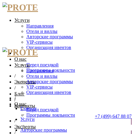
Услуги
Направления
Отели и виллы
Авторские программы
VIP-сервисы
Организация ивентов
/
О нас
Услуги
Перед поездкой
Программы лояльности
Направления
/
Отели и виллы
Эксперты
Авторские программы
VIP-сервисы
/
Организация ивентов
Блог
/
/
О нас
Контакты
Главная
Перед поездкой
→
Программы лояльности
+7 (499) 647 88 07
Услуги
/
→
Эксперты
ОТПРАВИТЬ ЗАЯВКУ
Авторские программы
/