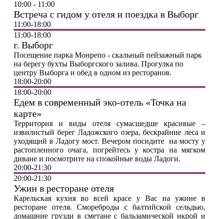
10:00 - 11:00
Встреча с гидом у отеля и поездка в Выборг
11:00-18:00
11:00-18:00
г. Выборг
Посещение парка Монрепо - скальный пейзажный парк
на берегу бухты Выборгского залива. Прогулка по
центру Выборга и обед в одном из ресторанов.
18:00-20:00
18:00-20:00
Едем в современный эко-отель «Точка на
карте»
Территория и виды отеля сумасшедше красивые –
извилистый берег Ладожского озера, бескрайние леса и
уходящий в Ладогу мост. Вечером посидите на мосту у
растопленного очага, погрейтесь у костра на мягком
диване и посмотрите на спокойные воды Ладоги.
20:00-21:30
20:00-21:30
Ужин в ресторане отеля
Карельская кухня во всей красе у Вас на ужине в
ресторане отеля. Смореброды с балтийской сельдью,
домашние грузди в сметане с бальзамической икрой и