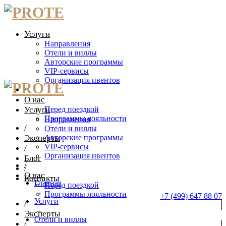
Услуги
Направления
Отели и виллы
Авторские программы
VIP-сервисы
Организация ивентов
/
О нас
Услуги
Перед поездкой
Программы лояльности
Направления
/
Отели и виллы
Эксперты
Авторские программы
VIP-сервисы
/
Организация ивентов
Блог
/
/
О нас
Контакты
Главная
Перед поездкой
→
Программы лояльности
+7 (499) 647 88 07
Услуги
/
→
Эксперты
ОТПРАВИТЬ ЗАЯВКУ
Отели и виллы
/