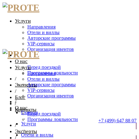
Услуги
Направления
Отели и виллы
Авторские программы
VIP-сервисы
Организация ивентов
/
О нас
Услуги
Перед поездкой
Программы лояльности
Направления
/
Отели и виллы
Эксперты
Авторские программы
VIP-сервисы
/
Организация ивентов
Блог
/
/
О нас
Контакты
Главная
Перед поездкой
→
Программы лояльности
+7 (499) 647 88 07
Услуги
/
→
Эксперты
ОТПРАВИТЬ ЗАЯВКУ
Отели и виллы
/