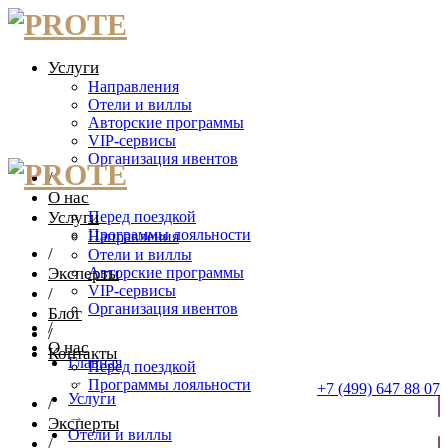
Услуги
Направления
Отели и виллы
Авторские программы
VIP-сервисы
Организация ивентов
/
О нас
Услуги
Перед поездкой
Программы лояльности
Направления
/
Отели и виллы
Эксперты
Авторские программы
VIP-сервисы
/
Организация ивентов
Блог
/
/
О нас
Контакты
Главная
Перед поездкой
→
Программы лояльности
+7 (499) 647 88 07
Услуги
/
→
Эксперты
ОТПРАВИТЬ ЗАЯВКУ
Отели и виллы
/