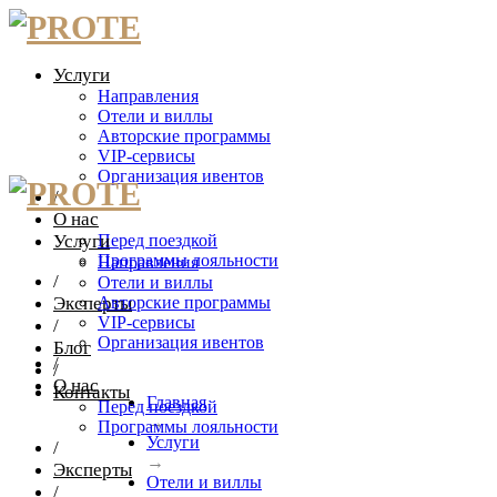
Услуги
Направления
Отели и виллы
Авторские программы
VIP-сервисы
Организация ивентов
/
О нас
Услуги
Перед поездкой
Программы лояльности
Направления
/
Отели и виллы
Эксперты
Авторские программы
VIP-сервисы
/
Организация ивентов
Блог
/
/
О нас
Контакты
Главная
Перед поездкой
→
Программы лояльности
Услуги
/
→
Эксперты
Отели и виллы
/