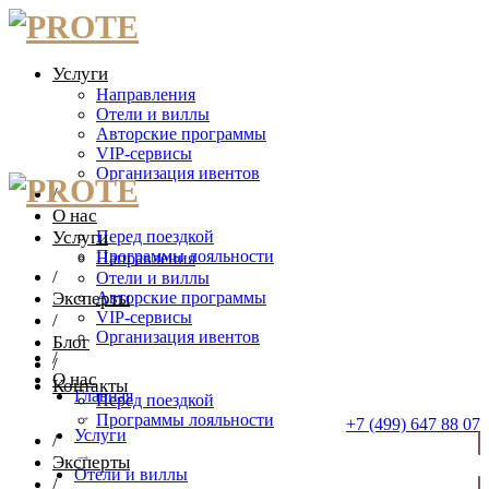
Услуги
Направления
Отели и виллы
Авторские программы
VIP-сервисы
Организация ивентов
/
О нас
Услуги
Перед поездкой
Программы лояльности
Направления
/
Отели и виллы
Эксперты
Авторские программы
VIP-сервисы
/
Организация ивентов
Блог
/
/
О нас
Контакты
Главная
Перед поездкой
→
Программы лояльности
+7 (499) 647 88 07
Услуги
/
→
Эксперты
ОТПРАВИТЬ ЗАЯВКУ
Отели и виллы
/