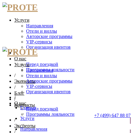
Услуги
Направления
Отели и виллы
Авторские программы
VIP-сервисы
Организация ивентов
/
О нас
Услуги
Перед поездкой
Программы лояльности
Направления
/
Отели и виллы
Эксперты
Авторские программы
VIP-сервисы
/
Организация ивентов
Блог
/
/
О нас
Контакты
Главная
Перед поездкой
→
Программы лояльности
+7 (499) 647 88 07
Услуги
/
→
Эксперты
ОТПРАВИТЬ ЗАЯВКУ
Направления
/