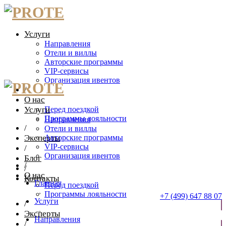
Услуги
Направления
Отели и виллы
Авторские программы
VIP-сервисы
Организация ивентов
/
О нас
Услуги
Перед поездкой
Программы лояльности
Направления
/
Отели и виллы
Эксперты
Авторские программы
VIP-сервисы
/
Организация ивентов
Блог
/
/
О нас
Контакты
Главная
Перед поездкой
→
Программы лояльности
+7 (499) 647 88 07
Услуги
/
→
Эксперты
ОТПРАВИТЬ ЗАЯВКУ
Направления
/