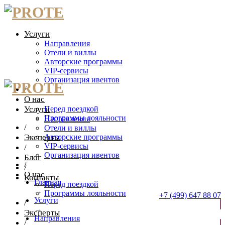
Услуги
Направления
Отели и виллы
Авторские программы
VIP-сервисы
Организация ивентов
/
О нас
Услуги
Перед поездкой
Программы лояльности
Направления
/
Отели и виллы
Эксперты
Авторские программы
VIP-сервисы
/
Организация ивентов
Блог
/
/
О нас
Контакты
Главная
Перед поездкой
→
Программы лояльности
+7 (499) 647 88 07
Услуги
/
→
Эксперты
ОТПРАВИТЬ ЗАЯВКУ
Направления
/