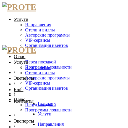
Услуги
Направления
Отели и виллы
Авторские программы
VIP-сервисы
Организация ивентов
/
О нас
Услуги
Перед поездкой
Программы лояльности
Направления
/
Отели и виллы
Эксперты
Авторские программы
VIP-сервисы
/
Организация ивентов
Блог
/
/
О нас
Контакты
Главная
Перед поездкой
→
Программы лояльности
Услуги
/
→
Эксперты
Направления
/